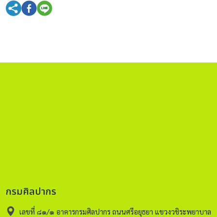
กรมศิลปากร
เลขที่ ๘๑/๑ อาคารกรมศิลปากร ถนนศรีอยุธยา แขวงวชิระพยาบาล