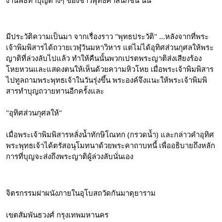
มี​ประวัติความเป็นมา จากเรื่องราว "พุทธประวัติ" ...หลังจากที่พระ
เจ้าพิมพิสารได้ถวายเวฬุวันมหาวิหาร แต่ไม่ได้อุทิศส่วนกุศลให้พระ
ญาติที่ล่วงลับไปแล้ว ทำให้คืนนั้นพวกเปรตพระญาติส่งเสียงร้อง
โหยหวนและแสดงตนให้เห็นด้วยความหิวโหย เมื่อพระเจ้าพิมพิสาร
ไปทูลถามพระพุทธเจ้าในวันรุ่งขึ้น พระองค์จึงแนะให้พระเจ้าพิมพิ
สารทำบุญถวายทานอีกครั้งและ
"อุทิศส่วนกุศลให้"
เมื่อพระเจ้าพิมพิสารหลั่งน้ำทักษิโณทก (กรวดน้ำ) และกล่าวคำอุทิศ 
พระพุทธเจ้าได้ตรัสอนุโมทนาด้วยพระคาถาบทนี้ เพื่ออธิบายถึงหลัก
การที่บุญจะส่งถึงพระญาติผู้ล่วงลับนั่นเอง
จิตรกรรมฝาผนังภายในอุโบสถวัดกันมาตุยาราม
เขตสัมพันธวงศ์ กรุงเทพมหานคร