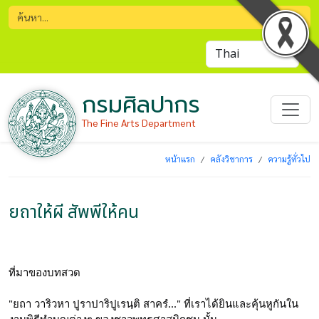
กรมศิลปากร
The Fine Arts Department
หน้าแรก
คลังวิชาการ
ความรู้ทั่วไป
ยถาให้ผี สัพพีให้คน
ที่มาของบทสวด
"ยถา วาริวหา ปูราปาริปูเรนฺติ สาครํ..." ที่เราได้ยินและคุ้นหูกันใน
งานพิธีทำบุญต่างๆ ของชาวพุทธศาสนิกชน นั้น