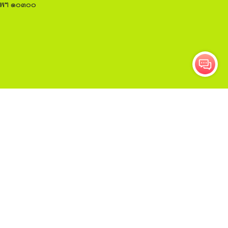
งเทพฯ ๑๐๓๐๐
ติดตาม