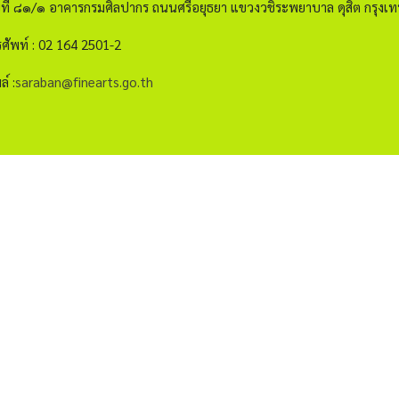
ขที่ ๘๑/๑ อาคารกรมศิลปากร ถนนศรีอยุธยา แขวงวชิระพยาบาล ดุสิต กรุ
ศัพท์ : 02 164 2501-2
ล์ :
saraban@finearts.go.th
กรอกอีเมลเพื่อรับข่าวสาร
าการ
ียบ
ap
จำนวนผู้เข้าชม 12,517,733 คน
โยบายเว็บไซต์
|
มาตรฐาน
|
นโยบายการคุ้มครองข้อมูลส่วนบุคคล