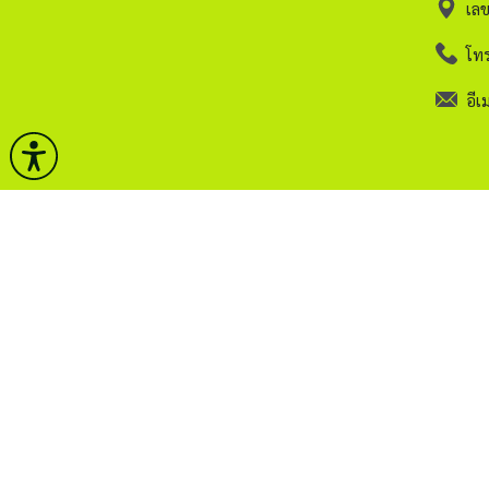
เล
โทร
อีเม
หน้าหลัก
คลังวิช
กรมศิลปากร
กฏระเบ
บริการ
ติดต่อ
ข่าวและกิจกรรม
ITA.
ธรรมาภิบาลข้อมูล
Sitem
สงวนลิขสิทธิ์ © 2563 กรมศิลปากร. กระทรวงวัฒนธรรม -
น