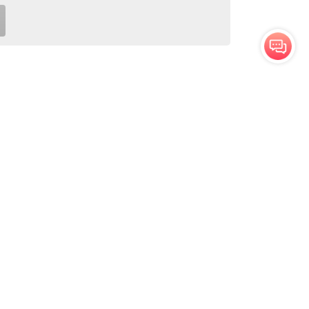
งเทพฯ ๑๐๓๐๐