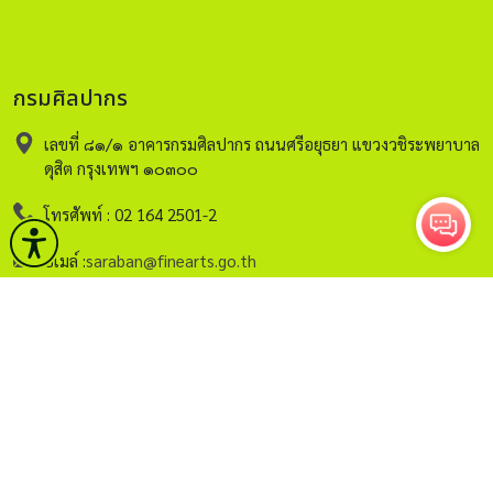
กรมศิลปากร
เลขที่ ๘๑/๑ อาคารกรมศิลปากร ถนนศรีอยุธยา แขวงวชิระพยาบาล
ดุสิต กรุงเทพฯ ๑๐๓๐๐
โทรศัพท์ : 02 164 2501-2
อีเมล์ :
saraban@finearts.go.th
หน้าหลัก
กรมศิลปากร
บริการ
ข่าวและกิจกรรม
คลังวิชาการ