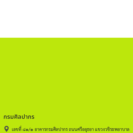
กรมศิลปากร
เลขที่ ๘๑/๑ อาคารกรมศิลปากร ถนนศรีอยุธยา แขวงวชิระพยาบาล