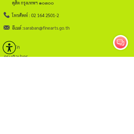
ดุสิต กรุงเทพฯ ๑๐๓๐๐
โทรศัพท์ : 02 164 2501-2
อีเมล์ :
saraban@finearts.go.th
หน้าหลัก
กรมศิลปากร
บริการ
ข่าวและกิจกรรม
คลังวิชาการ
กฏระเบียบ
ติดต่อ
ITA.
ธรรมาภิบาลข้อมูล
Sitemap