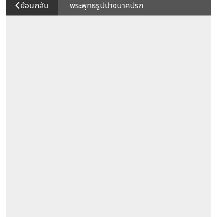
ย้อนกลับ
พระพุทธรูปปางนาคปรก