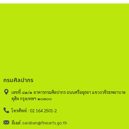
กรมศิลปากร
เลขที่ ๘๑/๑ อาคารกรมศิลปากร ถนนศรีอยุธยา แขวงวชิระพยาบาล
ดุสิต กรุงเทพฯ ๑๐๓๐๐
โทรศัพท์ : 02 164 2501-2
อีเมล์ :
saraban@finearts.go.th