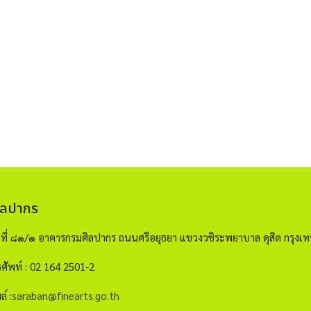
ิลปากร
ขที่ ๘๑/๑ อาคารกรมศิลปากร ถนนศรีอยุธยา แขวงวชิระพยาบาล ดุสิต กรุ
ศัพท์ : 02 164 2501-2
ล์ :
saraban@finearts.go.th