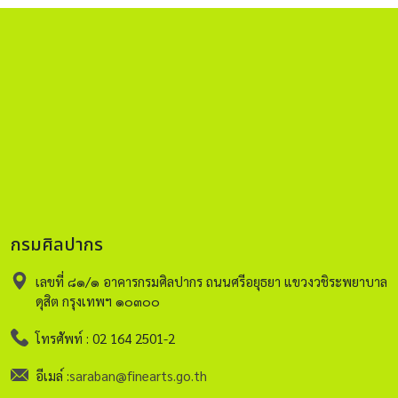
กรมศิลปากร
เลขที่ ๘๑/๑ อาคารกรมศิลปากร ถนนศรีอยุธยา แขวงวชิระพยาบาล
ดุสิต กรุงเทพฯ ๑๐๓๐๐
โทรศัพท์ : 02 164 2501-2
อีเมล์ :
saraban@finearts.go.th