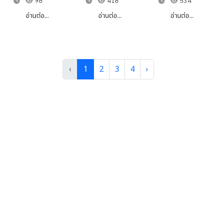
98
418
534
อำนาจให้รอง
ศูนย์ข้อมูล
คุ้มครองข้อมูล
Officer:
ประจำปี
อธิบดีกรม
ข่าวสารของ
ส่วนบุคคล
อ่านต่อ...
อ่านต่อ...
อ่านต่อ...
CGEO)
ศิลปากรปฏิบัติ
กรมศิลปากร
(DPO) ของ
ราชการแทน
และคณะ
กรมศิลปากร
อธิบดีกรม
ทำงานศูนย์
ศิลปากร
ข้อมูลข่าวสาร
‹
1
2
3
4
›
ของหน่วยงาน
ในสังกัดกรม
ศิลปากร