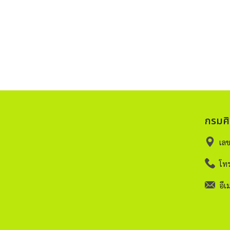
กรมศ
เล
โทร
อีเม