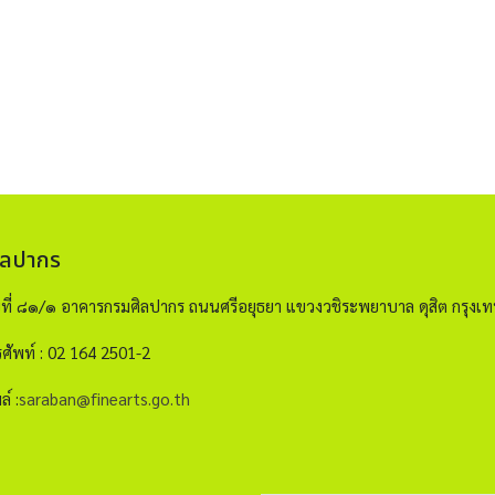
ิลปากร
ขที่ ๘๑/๑ อาคารกรมศิลปากร ถนนศรีอยุธยา แขวงวชิระพยาบาล ดุสิต กรุ
ศัพท์ : 02 164 2501-2
ล์ :
saraban@finearts.go.th