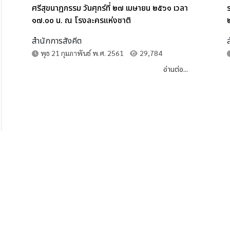
ศรีสุขนาฏกรรม วันศุกร์ที่ ๒๗ เมษายน ๒๕๖๑ เวลา
๑๗.๐๐ น. ณ โรงละครแห่งชาติ
สำนักการสังคีต
พุธ 21 กุมภาพันธ์ พ.ศ. 2561
29,784
อ่านต่อ...
า