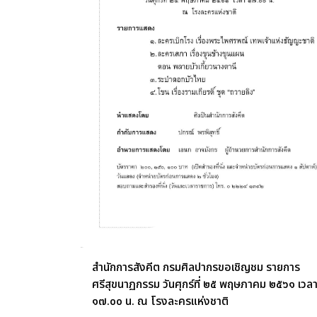
สำนักการสังคีต กรมศิลปากรขอเชิญชม รายการ
ศรีสุขนาฏกรรม วันศุกร์ที่ ๒๕ พฤษภาคม ๒๕๖๑ เวล
๑๗.๐๐ น. ณ โรงละครแห่งชาติ