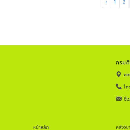
‹
1
2
กรมศ
เล
โทร
อีเม
หน้าหลัก
คลังวิช