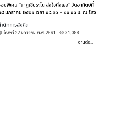
รอบพิเศษ “นาฏเจียระไน ส่งใจถึงเธอ” วันอาทิตย์ที่
๒๘ มกราคม ๒๕๖๑ เวลา ๐๙.๓๐ – ๒๐.๐๐ น. ณ โรง
ละครแห่งชาติ
สำนักการสังคีต
จันทร์ 22 มกราคม พ.ศ. 2561
31,088
อ่านต่อ...