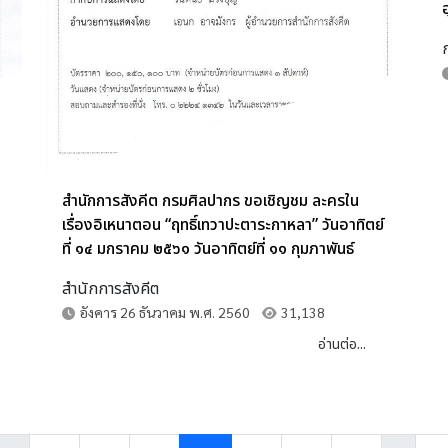
สำนักการสังคีต กรมศิลปากร ขอเชิญชม ละครใน
เรื่องอิเหนาตอน “ฤทธิ์เทวาปะตาระกาหลา” วันอาทิตย์
ที่ ๑๔ มกราคม ๒๕๖๑ วันอาทิตย์ที่ ๑๑ กุมภาพันธ์
๒๕๖๑ วันอาทิตย์ที่ ๔ ,๑๑ มีนาคม ๒๕๖๑ เวลา ๑๔.๐๐
สำนักการสังคีต
น. ณ โรงละครแห่งชาติ
อังคาร 26 ธันวาคม พ.ศ. 2560
31,138
อ่านต่อ...