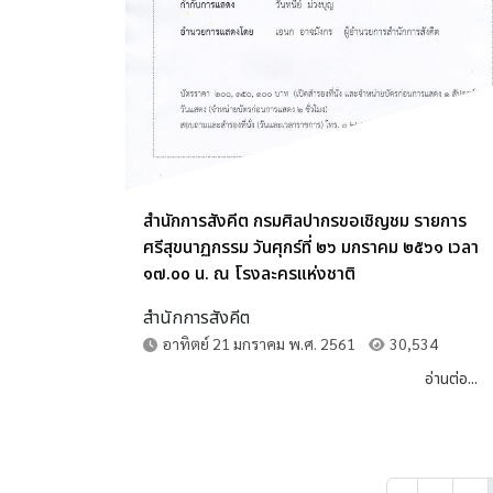
สำนักการสังคีต กรมศิลปากรขอเชิญชม รายการ
ศรีสุขนาฏกรรม วันศุกร์ที่ ๒๖ มกราคม ๒๕๖๑ เวลา
๑๗.๐๐ น. ณ โรงละครแห่งชาติ
สำนักการสังคีต
อาทิตย์ 21 มกราคม พ.ศ. 2561
30,534
อ่านต่อ...