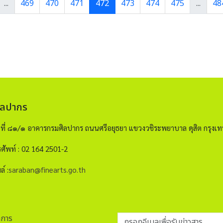
...
469
470
471
472
473
474
475
...
48
ิลปากร
ขที่ ๘๑/๑ อาคารกรมศิลปากร ถนนศรีอยุธยา แขวงวชิระพยาบาล ดุสิต กรุ
ศัพท์ : 02 164 2501-2
ล์ :
saraban@finearts.go.th
กรอกอีเมลเพื่อรับข่าวสาร
าการ