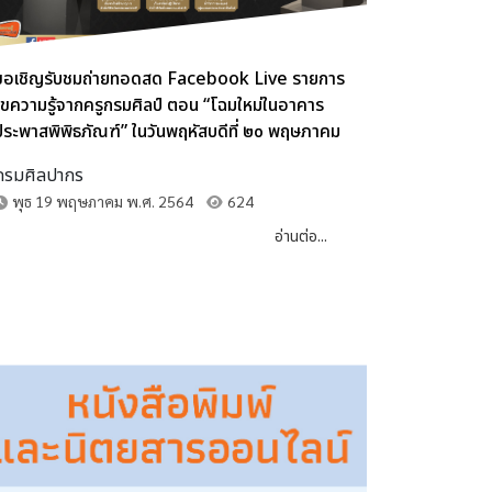
ขอเชิญรับชมถ่ายทอดสด Facebook Live รายการ
ไขความรู้จากครูกรมศิลป์ ตอน “โฉมใหม่ในอาคาร
ประพาสพิพิธภัณฑ์” ในวันพฤหัสบดีที่ ๒๐ พฤษภาคม
๒๕๖๔ เวลา ๑๑.๐๐ – ๑๑.๔๕ น.
กรมศิลปากร
พุธ 19 พฤษภาคม พ.ศ. 2564
624
อ่านต่อ...