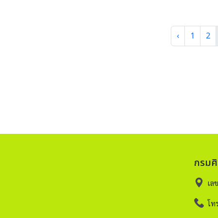
‹
1
2
กรมศ
เล
โทร