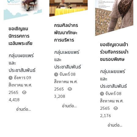
กรมศิลปากร
ขอเชิญชม
พัฒนาทักษะ
นิทรรศการ
การบริหาร
เฉลิมพระเกีย
ขอเชิญชวนเข้า
จัดการงาน
รติฯ เรื่อง "๙๐
ร่วมกิจกรรมนำ
กลุ่มเผยแพร่
ด้านมรดกศิลป
กลุ่มเผยแพร่
วัสสา ผืนป่าห่ม
ชมรอบพิเศษ
และ
วัฒนธรรม
และ
หล้า ผืนผ้าห่ม
เรื่อง "งาน
ประชาสัมพันธ์
กรมศิลปากร
ประชาสัมพันธ์
กลุ่มเผยแพร่
เมือง"
ประณีตศิลป์ใน
จันทร์ 08
(ระยะที่ ๑) ให้
อังคาร 09
และ
สมเด็จพระนาง
สิงหาคม พ.ศ.
แก่บุคลากร
สิงหาคม พ.ศ.
ประชาสัมพันธ์
เจ้าสิริกิติ์
2565
ภายในกรม
2565
จันทร์ 08
พระบรม
3,208
ศิลปากร
4,418
สิงหาคม พ.ศ.
ราชินีนาถ
อ่านต่อ...
2565
อ่านต่อ...
พระบรมราช
2,176
ชนนีพันปี
หลวง"
อ่านต่อ...