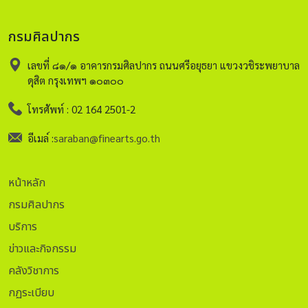
กรมศิลปากร
เลขที่ ๘๑/๑ อาคารกรมศิลปากร ถนนศรีอยุธยา แขวงวชิระพยาบาล
ดุสิต กรุงเทพฯ ๑๐๓๐๐
โทรศัพท์ : 02 164 2501-2
อีเมล์ :
saraban@finearts.go.th
หน้าหลัก
กรมศิลปากร
บริการ
ข่าวและกิจกรรม
คลังวิชาการ
กฏระเบียบ