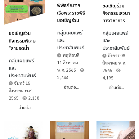
พิพิธภัณฑฯ
ขอเชิญร่วม
เรือพระราชพิธี
กิจกรรมเสวนา
ขอเชิญร่วม
ทางวิชาการ
กิจกรรมพิเศษ
เฉลิมพระเกีย
กลุ่มเผยแพร่
กลุ่มเผยแพร่
ขอเชิญร่วม
"ศิลปะการ
รติฯ “ภูษา
และ
และ
กิจกรรมพิเศษ
ร้อยมาลัย อุบะ
ศิลป์ จากท้อง
ประชาสัมพันธ์
ประชาสัมพันธ์
"ลายรดน้ำ
เครื่องแขวน
ถิ่นสู่สากล”
วิจิตรศิลปกรรม
พฤหัสบดี
อังคาร 09
ไทยในงานพระ
กลุ่มเผยแพร่
เรือพระราชพิธี"
11 สิงหาคม
สิงหาคม พ.ศ.
ราชพิธี"
และ
ณ
พ.ศ. 2565
2565
ประชาสัมพันธ์
พิพิธภัณฑสถาน
2,744
4,195
จันทร์ 15
แห่งชาติ เรือ
อ่านต่อ...
อ่านต่อ...
สิงหาคม พ.ศ.
พระราชพิธี
2565
2,138
อ่านต่อ...