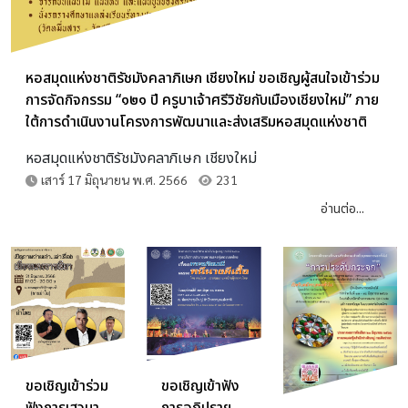
หอสมุดแห่งชาติรัชมังคลาภิเษก เชียงใหม่ ขอเชิญผู้สนใจเข้าร่วม
การจัดกิจกรรม “๑๒๑ ปี ครูบาเจ้าศรีวิชัยกับเมืองเชียงใหม่” ภาย
ใต้การดำเนินงานโครงการพัฒนาและส่งเสริมหอสมุดแห่งชาติ
เพื่อเป็นแหล่งเรียนรู้ตลอดชีวิต (ทั้งส่วนกลางและส่วนภูมิภาค)
หอสมุดแห่งชาติรัชมังคลาภิเษก เชียงใหม่
ประจำปี ๒๕๖๖
เสาร์ 17 มิถุนายน พ.ศ. 2566
231
อ่านต่อ...
ขอเชิญเข้าฟัง
ขอเชิญเข้าร่วม
การอภิปราย