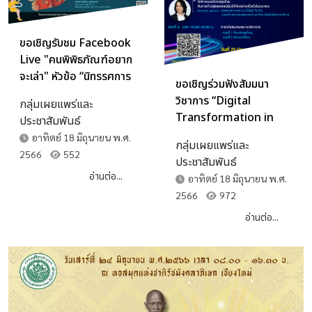
ขอเชิญรับชม Facebook
Live "คนพิพิธภัณฑ์อยาก
จะเล่า" หัวข้อ “นิทรรศการ
ขอเชิญร่วมฟังสัมมนา
ใหม่ พิพิธภัณฑสถานแห่ง
วิชาการ “Digital
กลุ่มเผยแพร่และ
ชาติ อุบลราชธานี”
Transformation in
ประชาสัมพันธ์
Cultural Heritage
อาทิตย์ 18 มิถุนายน พ.ศ.
กลุ่มเผยแพร่และ
Management for
2566
552
ประชาสัมพันธ์
Library”
อ่านต่อ...
อาทิตย์ 18 มิถุนายน พ.ศ.
2566
972
อ่านต่อ...