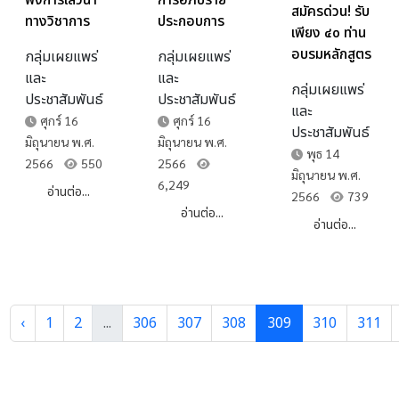
ฟังการเสวนา
สมัครด่วน! รับ
ประกอบการ
ทางวิชาการ
เพียง ๔๐ ท่าน
แสดงหุ่น
“เปิดภาพถ่าย
อบรมหลักสูตร
กลุ่มเผยแพร่
กลุ่มเผยแพร่
กระบอกไทย
เก่า..เล่าเรื่อง
“การประดับ
และ
และ
เรื่อง "พระ
เมือง
กลุ่มเผยแพร่
กระจก” สำหรับ
ประชาสัมพันธ์
ประชาสัมพันธ์
อภัยมณี ตอน
นครราชสีมา”
และ
บุคคลทั่วไป
ศุกร์ 16
ศุกร์ 16
หนีนางผีเสื้อ"
ประชาสัมพันธ์
เปิดรับสมัคร
มิถุนายน พ.ศ.
มิถุนายน พ.ศ.
เนื่องในวัน
พุธ 14
ถึงวันที่ ๑๖
2566
2566
550
สุนทรภู่
มิถุนายน พ.ศ.
มิ.ย. ๖๖
6,249
อ่านต่อ...
2566
739
อ่านต่อ...
อ่านต่อ...
‹
1
2
...
306
307
308
309
310
311