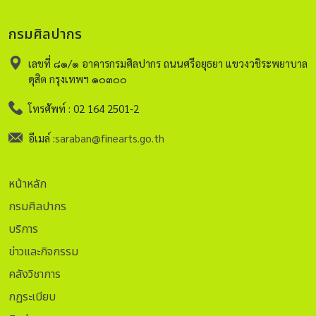
กรมศิลปากร
เลขที่ ๘๑/๑ อาคารกรมศิลปากร ถนนศรีอยุธยา แขวงวชิระพยาบาล
ดุสิต กรุงเทพฯ ๑๐๓๐๐
โทรศัพท์ : 02 164 2501-2
อีเมล์ :
saraban@finearts.go.th
หน้าหลัก
กรมศิลปากร
บริการ
ข่าวและกิจกรรม
คลังวิชาการ
กฏระเบียบ