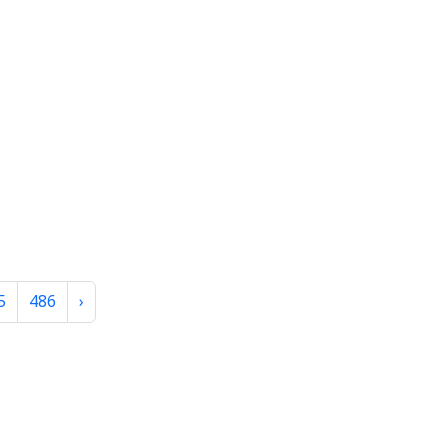
5
486
›