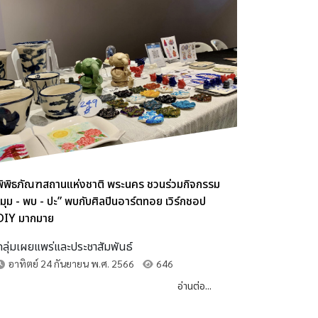
พิพิธภัณฑสถานแห่งชาติ พระนคร ชวนร่วมกิจกรรม
“มุม - พบ - ปะ” พบกับศิลปินอาร์ตทอย เวิร์กชอป
DIY มากมาย
กลุ่มเผยแพร่และประชาสัมพันธ์
อาทิตย์ 24 กันยายน พ.ศ. 2566
646
อ่านต่อ...