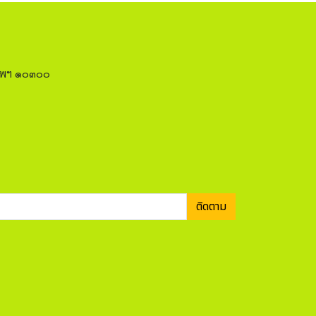
งเทพฯ ๑๐๓๐๐
ติดตาม