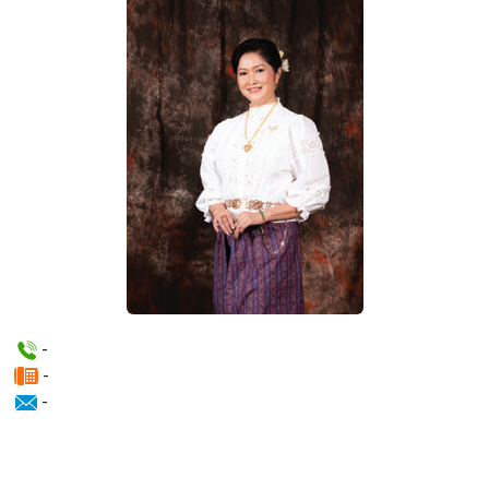
-
-
-