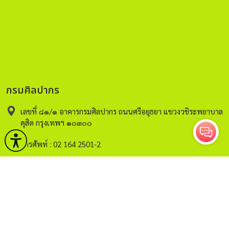
กรมศิลปากร
เลขที่ ๘๑/๑ อาคารกรมศิลปากร ถนนศรีอยุธยา แขวงวชิระพยาบาล
ดุสิต กรุงเทพฯ ๑๐๓๐๐
โทรศัพท์ : 02 164 2501-2
อีเมล์ :
saraban@finearts.go.th
หน้าหลัก
กรมศิลปากร