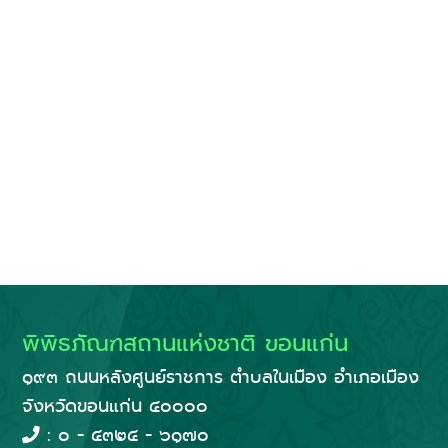
พิพิธภัณฑสถานแห่งชาติ ขอนแก่น
๑๙๓ ถนนหลังศูนย์ราชการ ตำบลในเมือง อำเภอเมือง
จังหวัดขอนแก่น ๔๐๐๐๐
: ๐ - ๔๓๒๔ - ๖๑๗๐