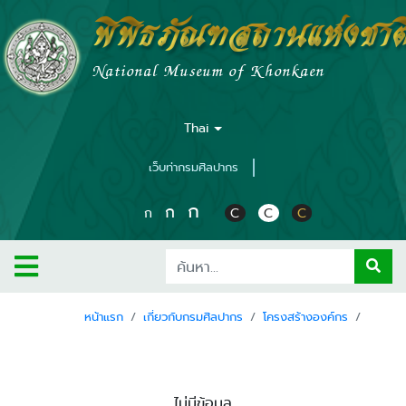
พิพิธภัณฑสถานแห่งชาต
National Museum of Khonkaen
Thai
เว็บท่ากรมศิลปากร
ก
ก
ก
C
C
C
หน้าแรก
เกี่ยวกับกรมศิลปากร
โครงสร้างองค์กร
ไม่มีข้อมูล