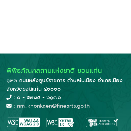
พิพิธภัณฑสถานแห่งชาติ ขอนแก่น
๑๙๓ ถนนหลังศูนย์ราชการ ตำบลในเมือง อำเภอเมือง
จังหวัดขอนแก่น ๔๐๐๐๐
: ๐ - ๔๓๒๔ - ๖๑๗๐
:
nm_khonkaen@finearts.go.th