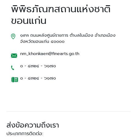
พิพิธภัณฑสถานแห่งชาติ
ขอนแก่น
๑๙๓ ถนนหลังศูนย์ราชการ ตำบลในเมือง อำเภอเมือง
จังหวัดขอนแก่น ๔๐๐๐๐
nm_khonkaen@finearts.go.th
๐ - ๔๓๒๔ - ๖๑๗๐
๐ - ๔๓๒๔ - ๖๑๗๐
ส่งข้อความถึงเรา
ประเภทการติดต่อ: