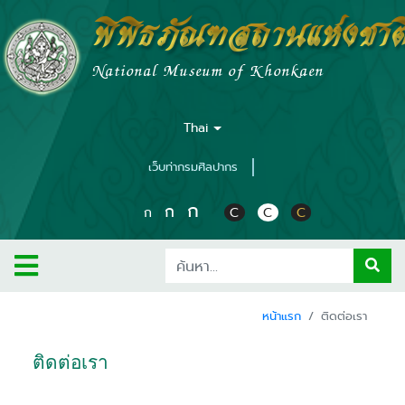
พิพิธภัณฑสถานแห่งชาต
National Museum of Khonkaen
Thai
เว็บท่ากรมศิลปากร
ก
ก
ก
C
C
C
หน้าแรก
ติดต่อเรา
ติดต่อเรา