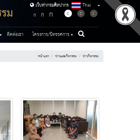
Thai
เว็บท่ากรมศิลปากร
เว็บท่ากรมศิลปากร
รรม
ก
ก
C
C
C
ก
ติดต่อเรา
โครงการ/นิทรรศการ
หน้าแรก
ข่าวและกิจกรรม
ข่าวกิจกรรม