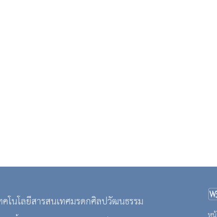
เทคโนโลยีสารสนเทศมรดกศิลปวัฒนธรรม
หน้