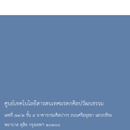
ศูนย์เทคโนโลยีสารสนเทศมรดกศิลปวัฒนธรรม
เลขที่ ๘๑/๑ ชั้น ๔ อาคารกรมศิลปากร ถนนศรีอยุธยา แขวงวชิระ
พยาบาล ดุสิต กรุงเทพฯ ๑๐๓๐๐