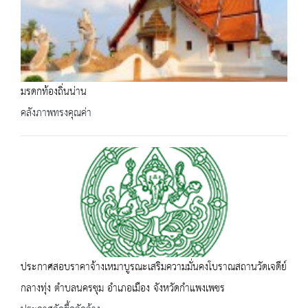
มรดกท้องถิ่นน่าน
คลังภาพทรงคุณค่า
ประกาศสอบราคาจ้างเหมาบูรณะเสริมความมั่นคงโบราณสถานวัดเจดีย์
กลางทุ่ง ตำบลนครชุม อำเภอเมือง จังหวัดกำแพงเพชร