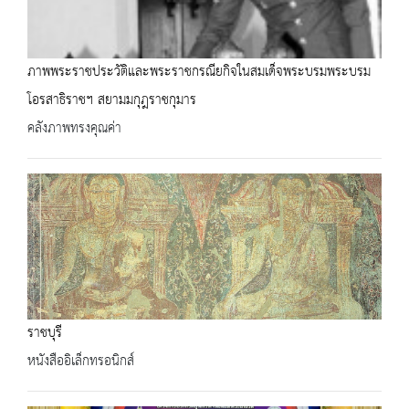
ภาพพระราชประวัติและพระราชกรณียกิจในสมเด็จพระบรมพระบรม
โอรสาธิราชฯ สยามมกุฎราชกุมาร
คลังภาพทรงคุณค่า
ราชบุรี
หนังสืออิเล็กทรอนิกส์