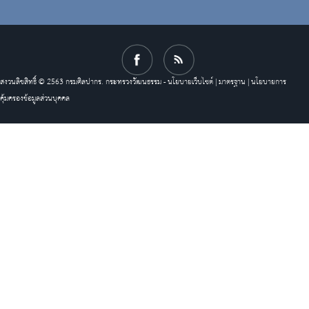
สงวนลิขสิทธิ์ © 2563 กรมศิลปากร. กระทรวงวัฒนธรรม -
นโยบายเว็บไซต์
|
มาตรฐาน
|
นโยบายการ
คุ้มครองข้อมูลส่วนบุคคล