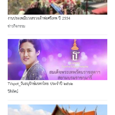
งานประเพณีบวงสรวงเจ้าพ่อศรีเทพ ปี 2554
ข่าวกิจกรรม
TVspot_วันอนุรักษ์มรดกไทย ประจำปี ๒๕๖๒
วีดิทัศน์