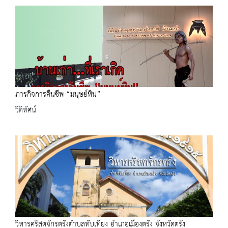
ภารกิจการคืนชีพ “มนุษย์หิน”
วีดิทัศน์
วิหารคริสตจักรตรังตำบลทับเที่ยง อำเภอเมืองตรัง จังหวัดตรัง