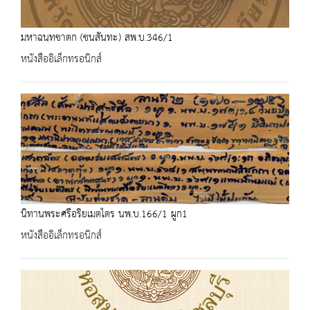
มหาฉนฺทชาตก (ชนสันทะ) สพ.บ.346/1
หนังสืออิเล็กทรอนิกส์
นิทานพระศรีอริยเมตไตร นพ.บ.166/1 ผูก1
หนังสืออิเล็กทรอนิกส์