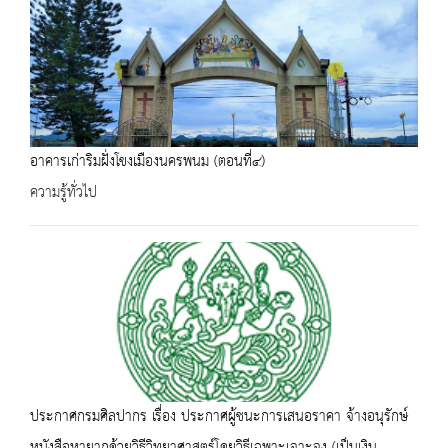
อาคารเก่าริมฝั่งโขงเมืองนครพนม (ตอนที่๔)
ความรู้ทั่วไป
ประกาศกรมศิลปากร เรื่อง ประกาศผู้ชนะการเสนอราคา จ้างอนุรักษ์