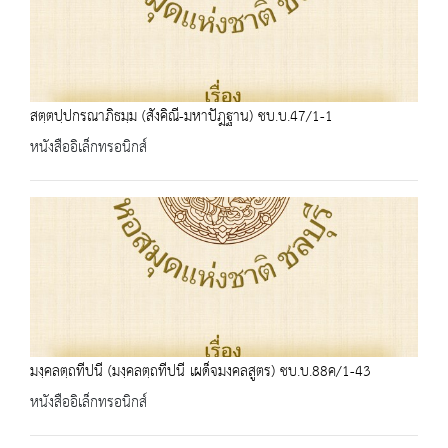
สตฺตปฺปกรณาภิธมฺม (สังคิณี-มหาปัฎฐาน) ชบ.บ.47/1-1
หนังสืออิเล็กทรอนิกส์
มงฺคลตฺถทีปนี (มงฺคลตฺถทีปนี เผด็จมงคลสูตร) ชบ.บ.88ค/1-43
หนังสืออิเล็กทรอนิกส์