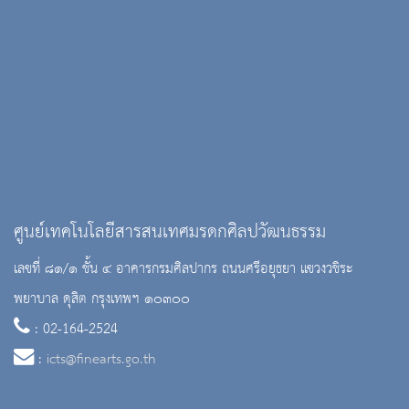
ศูนย์เทคโนโลยีสารสนเทศมรดกศิลปวัฒนธรรม
เลขที่ ๘๑/๑ ชั้น ๔ อาคารกรมศิลปากร ถนนศรีอยุธยา แขวงวชิระ
พยาบาล ดุสิต กรุงเทพฯ ๑๐๓๐๐
: 02-164-2524
:
icts@finearts.go.th