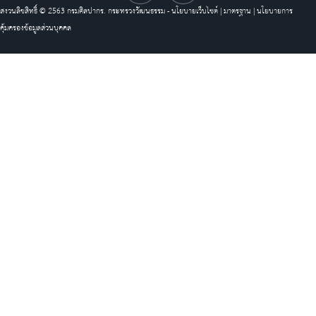
สงวนลิขสิทธิ์ © 2563 กรมศิลปากร. กระทรวงวัฒนธรรม -
นโยบายเว็บไซต์
|
มาตรฐาน
|
นโยบายการ
คุ้มครองข้อมูลส่วนบุคคล