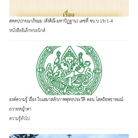
สตฺตปฺปกรณาภิธมฺม (สังคิณี-มหาปัฎฐาน) เลขที่ ชบ.บ.19/1-4
หนังสืออิเล็กทรอนิกส์
องค์ความรู้ เรื่อง ใบเสมาสลักภาพพุทธประวัติ ตอน โสตถิยพราหมณ์
ถวายหญ้าคา
ความรู้ทั่วไป