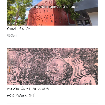
บ้านเก่า...ที่เราเกิด
วีดิทัศน์
พระเครื่องเมืองตรัง /ถาวร เย่าตัก
หนังสืออิเล็กทรอนิกส์