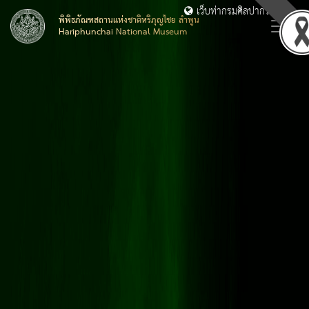
เว็บท่ากรมศิลปากร
พิพิธภัณฑสถานแห่งชาติหริภุญไชย ลำพูน
Hariphunchai National Museum