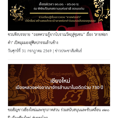
ชวนฟังบรรยาย “ถอดความรู้จากโบราณวัตถุสู่ชุมชน” เรื่อง "ลายฟอก
คำ" เปิดมุมมองสู่ศิลปกรรมล้านช้าง
วันศุกร์ที่ 31 กรกฎาคม 2569 | ข่าวประชาสัมพันธ์
ขอเชิญชาวเชียงใหม่และทุกภาคส่วน ร่วมสนับสนุนและขับเคลื่อน ๗๓๐