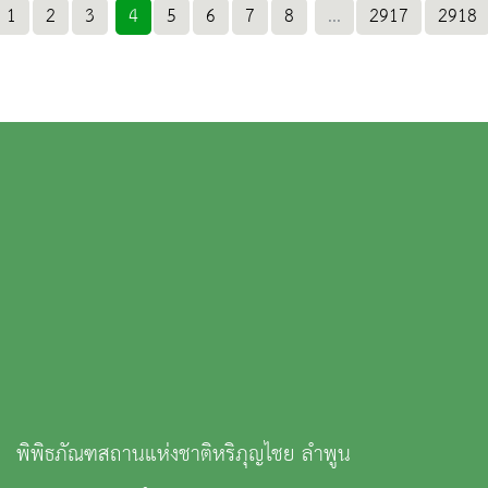
1
2
3
4
5
6
7
8
...
2917
2918
พิพิธภัณฑสถานแห่งชาติหริภุญไชย ลำพูน