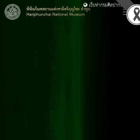
เว็บท่ากรมศิลปากร
พิพิธภัณฑสถานแห่งชาติหริภุญไชย ลำพูน
Hariphunchai National Museum