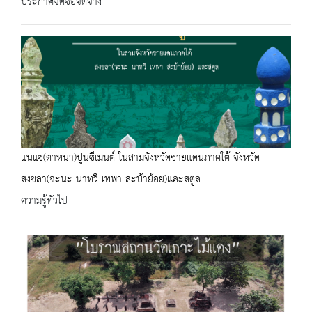
ประกาศจัดซื้อจัดจ้าง
แนแซ(ตาหนา)ปูนซีเมนต์ ในสามจังหวัดชายแดนภาคใต้ จังหวัด
สงขลา(จะนะ นาทวี เทพา สะบ้าย้อย)และสตูล
ความรู้ทั่วไป