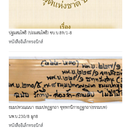
ปฐมสมฺโพธิ (ปถมสมฺโพธิ) ชบ.บ.89/1-8
หนังสืออิเล็กทรอนิกส์
ธมฺมปทวณฺณนา ธมฺมปทฏฐกถา ขุทฺทกนิกายฏฐกถา(ธรรมบท)
นพ.บ.230/8 ผูก8
หนังสืออิเล็กทรอนิกส์