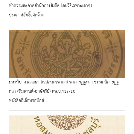
ทำความสะอาดสำนักการสังคีต โดยวิธีเฉพาะเจาจง
ประกาศจัดซื้อจัดจ้าง
มหานิปาตวณฺณนา (เวสฺสนฺตรชาตก) ชาตกกฏฐกถา ขุทฺทกนิกายฏฐ
กถา (หิมพานต์-ฉกษัตริย์) สพ.บ.417/10
หนังสืออิเล็กทรอนิกส์