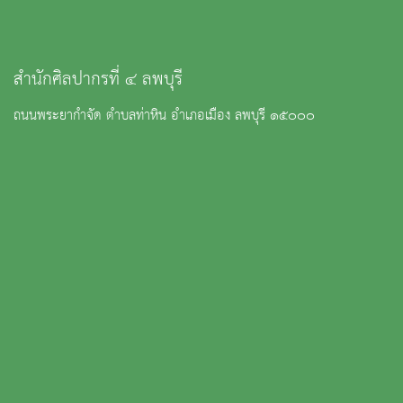
สำนักศิลปากรที่ ๔ ลพบุรี
ถนนพระยากำจัด ตำบลท่าหิน อำเภอเมือง ลพบุรี ๑๕๐๐๐