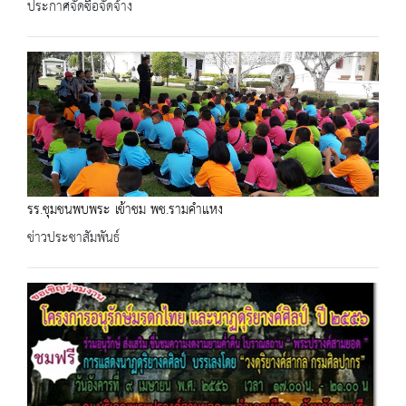
ประกาศจัดซื้อจัดจ้าง
รร.ชุมชนพบพระ เข้าชม พช.รามคำแหง
ข่าวประชาสัมพันธ์