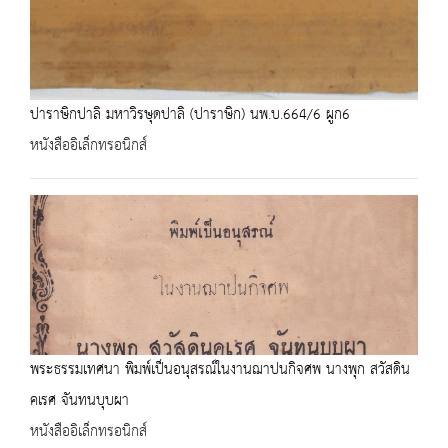
ปาราษิกปาลิ มหาวิรษุดปาลิ (ปาราษิก) นพ.บ.664/6 ผูก6
หนังสืออิเล็กทรอนิกส์
พระธรรมเทศนา พิมพ์เป็นอนุสรณ์ในงานฌาปนกิจศพ นางพุก สวัสดิน
คเรศ จันทนบุบผา
หนังสืออิเล็กทรอนิกส์