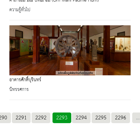
คาถาโอม มณี ปัทเม ฮัม (Om Mani Padme Hum)
ความรู้ทั่วไป
อาคารศักดิ์บุรินทร์
นิทรรศการ
290
2291
2292
2293
2294
2295
2296
...