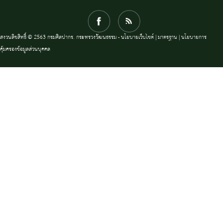
สงวนลิขสิทธิ์ © 2563 กรมศิลปากร. กระทรวงวัฒนธรรม -
นโยบายเว็บไซต์
|
มาตรฐาน
|
นโยบายการ
คุ้มครองข้อมูลส่วนบุคคล