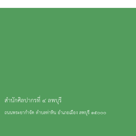
สำนักศิลปากรที่ ๔ ลพบุรี
ถนนพระยากำจัด ตำบลท่าหิน อำเภอเมือง ลพบุรี ๑๕๐๐๐