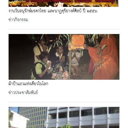
งานวันอนุรักษ์มรดกไทย และนาฏดุริยางค์ศิลป์ ปี ๒๕๕๖
ข่าวกิจกรรม
ผ้าป้าแถวแห่งเดียวในโลก
ข่าวประชาสัมพันธ์