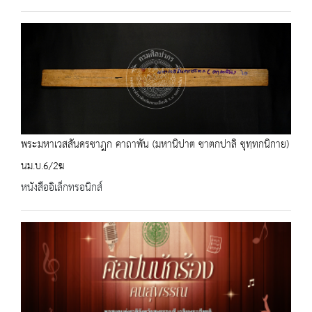
พระมหาเวสสันดรชาฎก คาถาพัน (มหานิปาต ชาตกปาลิ ขุทฺทกนิกาย)
นม.บ.6/2ฆ
หนังสืออิเล็กทรอนิกส์