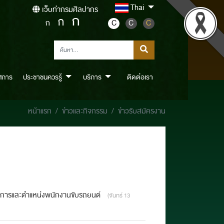
Thai
เว็บท่ากรมศิลปากร
ก
ก
ก
C
C
C
ศการ
ประชาชนควรรู้
บริการ
ติดต่อเรา
หน้าแรก
ข่าวและกิจกรรม
ข่าวรับสมัครงาน
นธุรการและตำแหน่งพนักงานขับรถยนต์
(จันทร์ 13