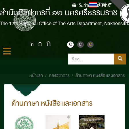
Thai
เว็บท่ากรมศิลปากร
สำนักศิลปากรที่ ๑๒ นครศรีธรรมราช
The 12th Regional Office of The Arts Department, Nakhonsit
ก
ก
ก
C
C
C
หน้าแรก
คลังวิชาการ
ด้านภาษา หนังสือ และเอกสาร
ด้านภาษา หนังสือ และเอกสาร