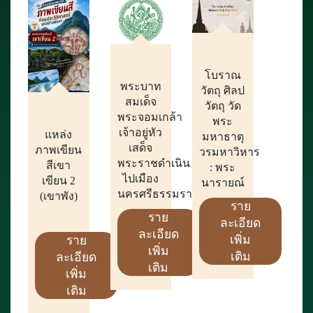
โบราณ
พระบาท
วัตถุ ศิลป
สมเด็จ
วัตถุ วัด
พระจอมเกล้า
พระ
เจ้าอยู่หัว
แหล่ง
มหาธาตุ
เสด็จ
ภาพเขียน
วรมหาวิหาร
พระราชดำเนิน
สีเขา
: พระ
ไปเมือง
เขียน 2
นารายณ์
นครศรีธรรมราช
(เขาพัง)
ราย
ราย
ละเอียด
ละเอียด
เพิ่ม
ราย
เพิ่ม
เติม
ละเอียด
เติม
เพิ่ม
เติม