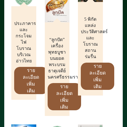
5 พิกัด
ประภาคาร
แหล่ง
และ
ประวัติศาสตร์
กระโจม
และ
“ลูกปัด”
ไฟ
โบราณ
เครื่อง
โบราณ
สถาน
พุทธบูชา
บริเวณ
ร่มรื่น
บนยอด
อ่าวไทย
พระบรม
ราย
ราย
ธาตุเจดีย์
ละเอียด
ละเอียด
นครศรีธรรมราช
เพิ่ม
เพิ่ม
เติม
ราย
เติม
ละเอียด
เพิ่ม
เติม