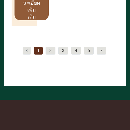
ละเอียด
เพิ่ม
เติม
‹
1
2
3
4
5
›