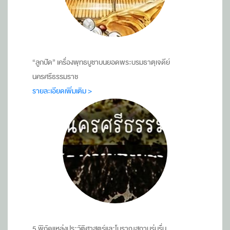
“ลูกปัด” เครื่องพุทธบูชาบนยอดพระบรมธาตุเจดีย์
นครศรีธรรมราช
รายละเอียดเพิ่มเติม >
5 พิกัดแหล่งประวัติศาสตร์และโบราณสถานร่มรื่น