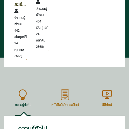
ทดลอง
ละเอียด
จำนวนผู้
หน่วย
บัญชีที่
เข้าชม
เบิก
จำนวนผู้
สำคัญ
404
จ่าย
เข้าชม
ของงบ
(วันศุกร์ที่
442
รายปี
ทดลอง
24
(วันศุกร์ที่
ประจำ
2568
ตุลาคม
24
งวด 1
2568)
ตุลาคม
ถึง 13
2568)
ประจำปี
2568
ความรู้ทั่วไป
หนังสืออิเล็กทรอนิกส์
วีดิทัศน์
ความรู้ทั่วไป