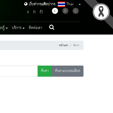
Thai
เว็บท่ากรมศิลปากร
เว็บท่ากรมศิลปากร
ก
ก
C
C
C
ก
รู้
บริการ
ติดต่อเรา
หน้าแรก
ค้นหา
ค้นหา
ค้นหาแบบละเอียด