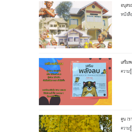
อนุสรณ
หนังสื
เสริมพ
ความรู้
คูน (ร
ความรู้