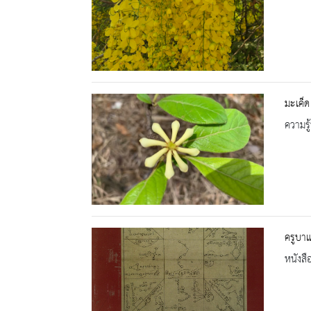
มะเค็ด
ความรู้
ครูบา
หนังสื