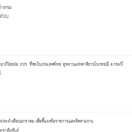
้างกรม
ทั่วไป
าภิไธยย่อ ภปร. ที่พบในประเทศไทย อุทยานแห่งชาติธารโบกขรณี จ.กระบี่
์
มประจำเดือนมกราคม เพื่อชี้แจงข้อราชการและติดตามงาน
ะชาสัมพันธ์