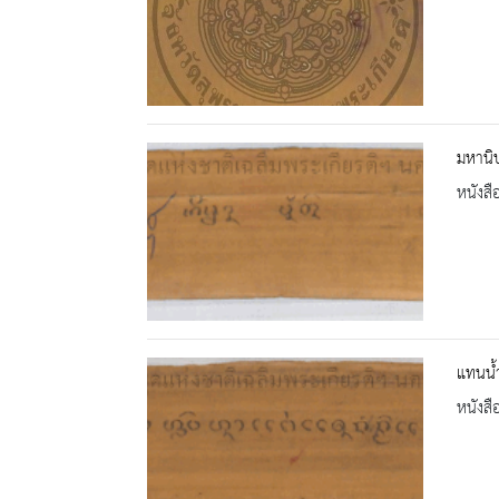
มหานิ
หนังสื
แทนน้
หนังสื