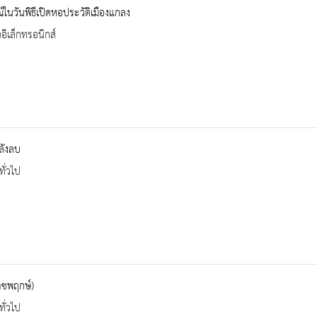
์ในวันพิธีเปิดหอประวัติเมืองแกลง
ออิเล็กทรอนิกส์
ลังลบ
ทั่วไป
าชพฤกษ์)
ทั่วไป