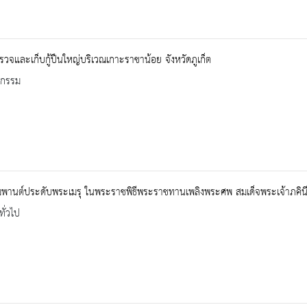
วจและเก็บกู้ปืนใหญ่บริเวณเกาะราชาน้อย จังหวัดภูเก็ต
จกรรม
ิมพานต์ประดับพระเมรุ ในพระราชพิธีพระราชทานเพลิงพระศพ สมเด็จพระเจ้าภคินีเ
ทั่วไป