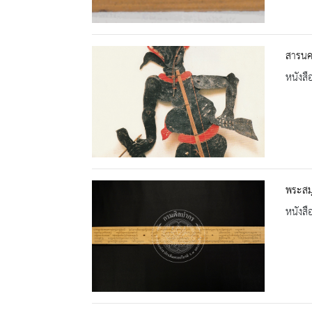
สารนคร
หนังสื
พระสมุ
หนังสื