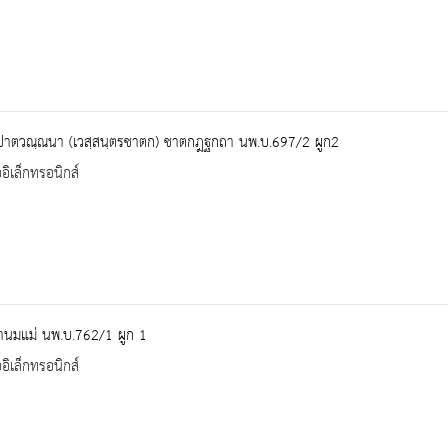
ปาตวณฺณนา (เวสฺสนฺตรชาตก) ชาตกฎฐกถา นพ.บ.697/2 ผูก2
ออิเล็กทรอนิกส์
ำนมแม่ นพ.บ.762/1 ผูก 1
ออิเล็กทรอนิกส์