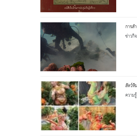
การสำร
ข่าวกิ
สัตว์ห
ความรู้