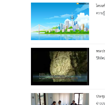
โครงสร
ความรู้
พระปรม
วีดิทัศน
ประชุ
ข่าวปร