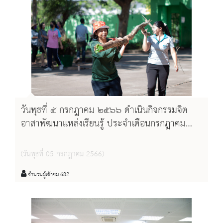
วันพุธที่ ๕ กรกฎาคม ๒๕๖๖ ดำเนินกิจกรรมจิต
อาสาพัฒนาแหล่งเรียนรู้ ประจำเดือนกรกฎาคม
๒๕๖๖
(วันพุธที่ 05 กรกฎาคม 2566)
จำนวนผู้เข้าชม 682