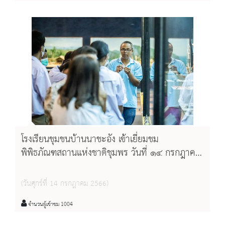
โรงเรียนชุมชนบ้านนาชะอัง เข้าเยี่ยมชม
พิพิธภัณฑสถานแห่งชาติชุมพร วันที่ ๑๔ กรกฎาคม
๒๕๖๖
(วันศุกร์ที่ 14 กรกฎาคม 2566)
จำนวนผู้เข้าชม 1004