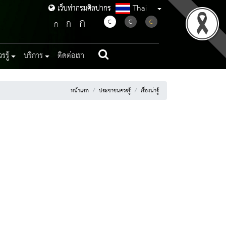
Thai
เว็บท่ากรมศิลปากร
เว็บท่ากรมศิลปากร
ก
ก
C
C
C
ก
รู้
บริการ
ติดต่อเรา
หน้าแรก
ประชาชนควรรู้
เรื่องน่ารู้