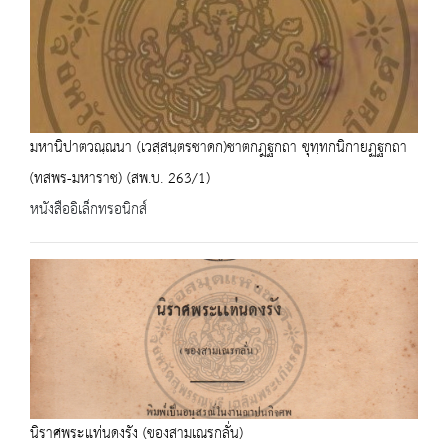
มหานิปาตวณฺณนา (เวสฺสนฺตรชาดก)ชาตกฎฐกถา ขุทฺทกนิกายฏฐกถา
(ทสพร-มหาราช) (สพ.บ. 263/1)
หนังสืออิเล็กทรอนิกส์
นิราศพระแท่นดงรัง (ของสามเณรกลั่น)