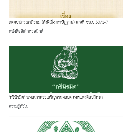
สตฺตปฺปกรณาภิธมฺม (สังคิณี-มหาปัฎฐาน) เลขที่ ชบ.บ.33/1-7
หนังสืออิเล็กทรอนิกส์
"กรีนิรมิต" บทเสภาสรรเสริญพระคเณศ เทพแห่งศิลปวิทยา
ความรู้ทั่วไป