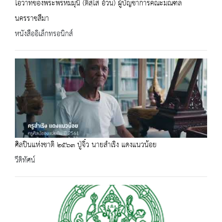
โอวาทของพระพรหมมุนี (ติสฺโส อ้วน) ผู้บัญชาการคณะมณฑล
นครราชสีมา
หนังสืออิเล็กทรอนิกส์
ศิลปินแห่งชาติ ๒๕๖๓ ปู่จิ๋ว นายสำเริง แดงแนวน้อย
วีดิทัศน์