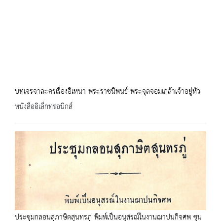
บทเจรจาละครเรื่องอิเหนา พระราชนิพนธ์ พระจุลจอมเกล้าเจ้าอยู่หัว
หนังสืออิเล็กทรอนิกส์
ประชุมกลอนสุภาษิตสุนทรภู่ พิมพ์เป็นอนุสรณ์ในงานฌาปนกิจศพ ขุน