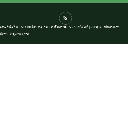
สงวนลิขสิทธิ์ © 2563 กรมศิลปากร. กระทรวงวัฒนธรรม -
นโยบายเว็บไซต์
|
มาตรฐาน
|
นโยบายการ
คุ้มครองข้อมูลส่วนบุคคล