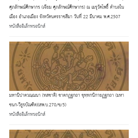
ศุภลักษณ์ศึกษากร (เจียม ศุภลักษณ์ศึกษากร) ณ เมรุวัดโพธื์ ตำบลใน
เมือง อำเภอเมือง จังหวัดนครราชสีมา วันที่ 22 มีนาคม พ.ศ.2507
หนังสืออิเล็กทรอนิกส์
มหานิปาตวณฺณนา (ทสชาติ) ชาตกฏฐกถา ขุทฺทกนิกายฏฐกถา (มหา
ชนก-วิธูรบัณฑิต)(สพ.บ.270/ข/5)
หนังสืออิเล็กทรอนิกส์