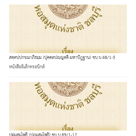
สตฺตปฺปกรณาภิธมฺม (ปุคฺคลปญฺญตฺติ-มหาปัฎฐาน) ชบ.บ.48/1-5
หนังสืออิเล็กทรอนิกส์
ปฐมสมฺโพธิ (ปถมสมฺโพธิ) ชบ.บ.89/1-12