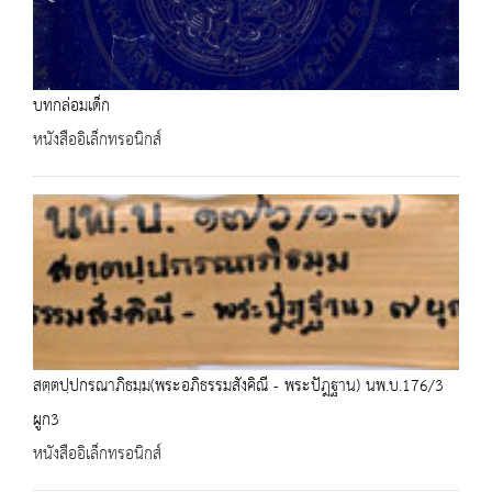
บทกล่อมเด็ก
หนังสืออิเล็กทรอนิกส์
สตฺตปฺปกรณาภิธมฺม(พระอภิธรรมสังคิณี - พระปัฎฐาน) นพ.บ.176/3
ผูก3
หนังสืออิเล็กทรอนิกส์