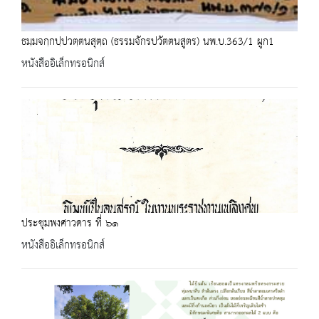
ธมฺมจกฺกปฺปวตฺตนสุตฺถ (ธรรมจักรปวัตตนสูตร) นพ.บ.363/1 ผูก1
หนังสืออิเล็กทรอนิกส์
ประชุมพงศาวดาร ที่ ๖๑
หนังสืออิเล็กทรอนิกส์