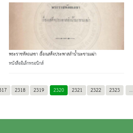
พระราชหัตถเลขา เรื่องเสด็จประพาสลำน้ำมะขามเฒ่า
หนังสืออิเล็กทรอนิกส์
317
2318
2319
2320
2321
2322
2323
...