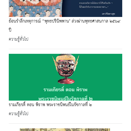
ย้อนรำลึกเหตุการณ์ “พุทธปรินิพพาน" ล่วงผ่านพุทธศาสนกาล ๒๕๖๔
ปี
ความรู้ทั่วไป
รามเกียรติ์ ตอน พิราพ พระราชนิพนธ์ในรัชกาลที่ ๒
ความรู้ทั่วไป