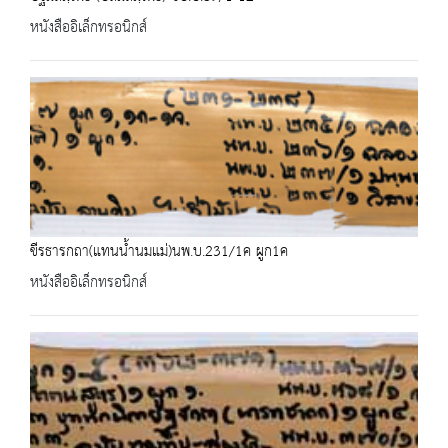
หนังสืออิเล็กทรอนิกส์
ขีรธารกถา(แทนน้ำนมแม่)นพ.บ.231/1ค ผูก1ค
หนังสืออิเล็กทรอนิกส์