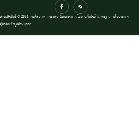
สงวนลิขสิทธิ์ © 2563 กรมศิลปากร. กระทรวงวัฒนธรรม -
นโยบายเว็บไซต์
|
มาตรฐาน
|
นโยบายการ
คุ้มครองข้อมูลส่วนบุคคล