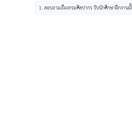
1. สอบถามเรื่องกรมศิลปากร รับนักศึกษาฝึกงานมั๊