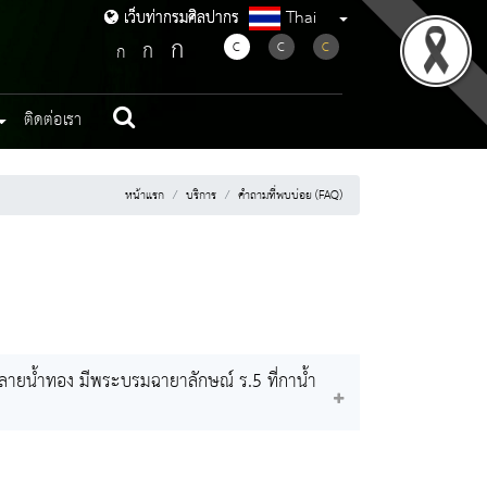
Thai
เว็บท่ากรมศิลปากร
เว็บท่ากรมศิลปากร
ก
ก
C
C
C
ก
ติดต่อเรา
หน้าแรก
บริการ
คำถามที่พบบ่อย (FAQ)
มลายน้ำทอง มีพระบรมฉายาลักษณ์ ร.5 ที่กาน้ำ