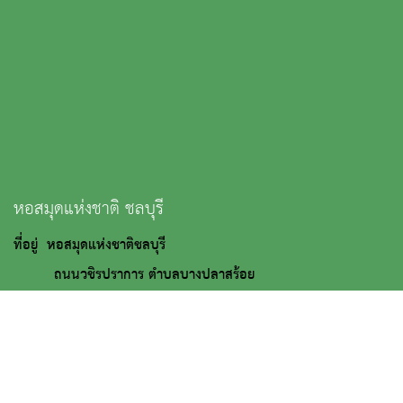
หอสมุดแห่งชาติ ชลบุรี
ที่อยู่ หอสมุดแห่งชาติชลบุรี
ถนนวชิรปราการ ตำบลบางปลาสร้อย
อำเภอเมือง จังหวัดชลบุรี
20000
: 0 3827 3231 โทรสาร 0 3828 6339 ต่อ 12
:
nl_chonburi@finearts.go.th