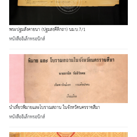
พระปฐมสังคายนา (ปฐมสงฺคีติกถา) นม.บ.7/1
หนังสืออิเล็กทรอนิกส์
นำเที่ยวพิมายและโบราณสถาน ในจังหวัดนครราชสีมา
หนังสืออิเล็กทรอนิกส์