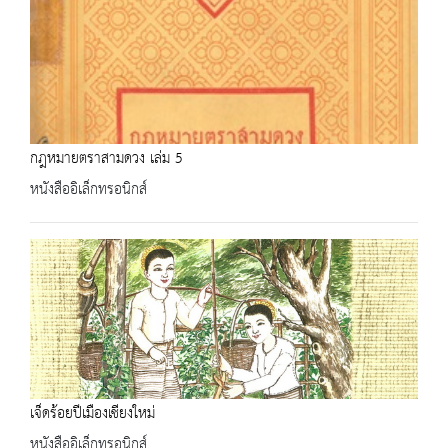
กฎหมายตราสามดวง เล่ม 5
หนังสืออิเล็กทรอนิกส์
เจ็ดร้อยปีเมืองเชียงใหม่
หนังสืออิเล็กทรอนิกส์