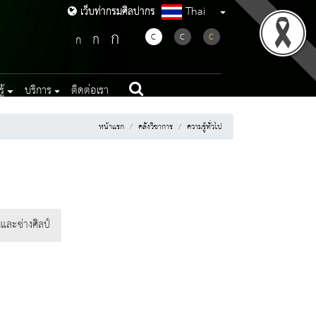
Thai
เว็บท่ากรมศิลปากร
เว็บท่ากรมศิลปากร
ก
ก
C
C
C
ก
้
บริการ
ติดต่อเรา
หน้าแรก
คลังวิชาการ
ความรู้ทั่วไป
และช่างศิลป์