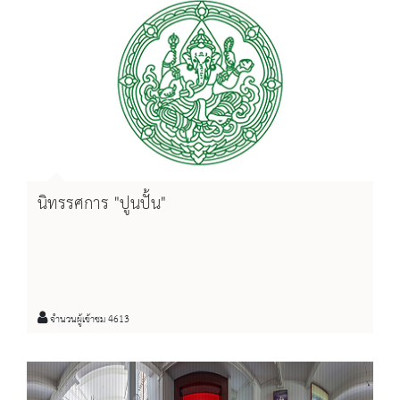
นิทรรศการ "ปูนปั้น"
จำนวนผู้เข้าชม 4613