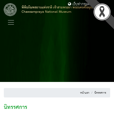
เว็บท่ากรมศิลปากร
พิพิธภัณฑสถานแห่งชาติ เจ้าสามพระยา พระนครศรีอยุธยา
Chawsampraya National Museum
หน้าแรก
นิทรรศการ
นิทรรศการ