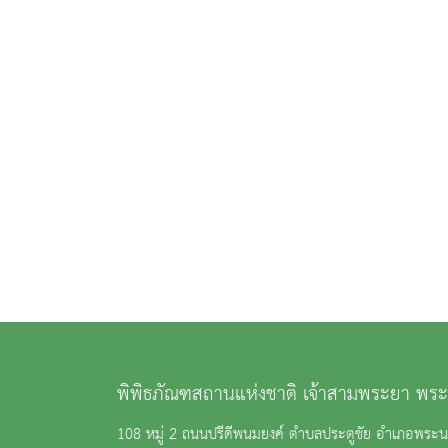
พิพิธภัณฑสถานแห่งชาติ เจ้าสามพระยา พระ
108 หมู่ 2 ถนนปรีดีพนมยงค์ ตำบลประตูชัย อำเภอพระน