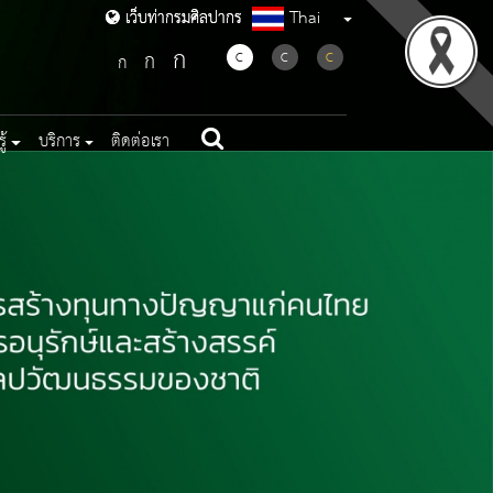
Thai
เว็บท่ากรมศิลปากร
เว็บท่ากรมศิลปากร
ก
ก
C
C
C
ก
้
บริการ
ติดต่อเรา