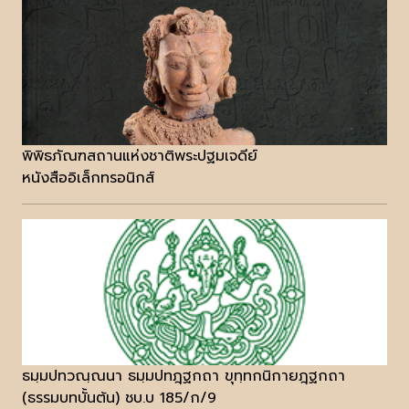
พิพิธภัณฑสถานแห่งชาติพระปฐมเจดีย์
หนังสืออิเล็กทรอนิกส์
ธมฺมปทวณฺณนา ธมฺมปทฎฺฐกถา ขุทฺทกนิกายฎฺฐกถา
(ธรรมบทบั้นต้น) ชบ.บ 185/ก/9