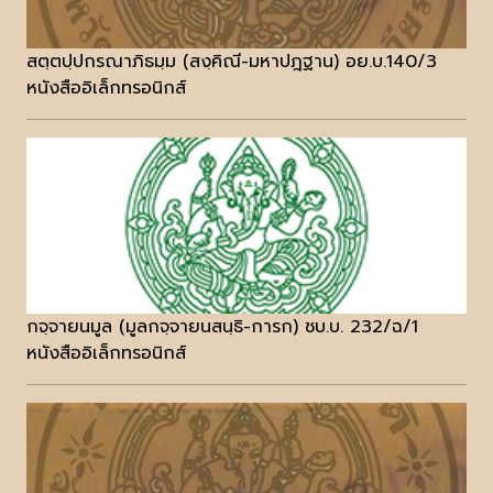
สตฺตปฺปกรณาภิธมฺม (สงฺคิณี-มหาปฎฐาน) อย.บ.140/3
หนังสืออิเล็กทรอนิกส์
กจฺจายนมูล (มูลกจฺจายนสนฺธิ-การก) ชบ.บ. 232/ฉ/1
หนังสืออิเล็กทรอนิกส์