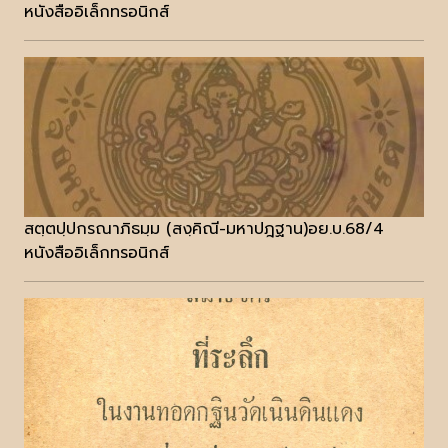
หนังสืออิเล็กทรอนิกส์
สตฺตปฺปกรณาภิธมฺม (สงฺคิณี-มหาปฎฐาน)อย.บ.68/4
หนังสืออิเล็กทรอนิกส์