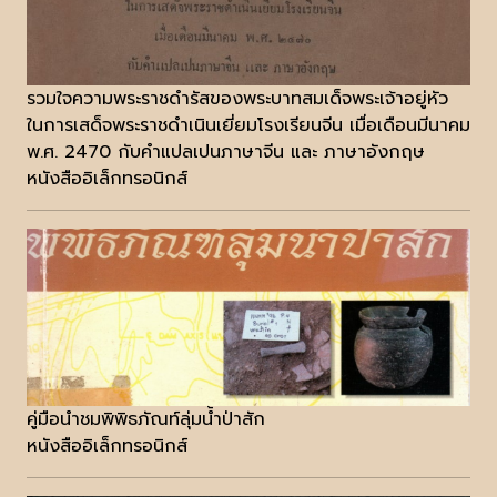
รวมใจความพระราชดำรัสของพระบาทสมเด็จพระเจ้าอยู่หัว
ในการเสด็จพระราชดำเนินเยี่ยมโรงเรียนจีน เมื่อเดือนมีนาคม
พ.ศ. 2470 กับคำแปลเปนภาษาจีน และ ภาษาอังกฤษ
หนังสืออิเล็กทรอนิกส์
คู่มือนำชมพิพิธภัณท์ลุ่มน้ำป่าสัก
หนังสืออิเล็กทรอนิกส์