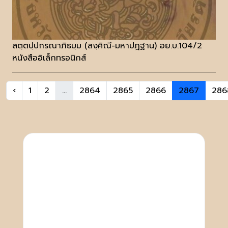
สตฺตปฺปกรณาภิธมฺม (สงฺคิณี-มหาปฎฐาน) อย.บ.104/2
หนังสืออิเล็กทรอนิกส์
‹
1
2
...
2864
2865
2866
2867
286