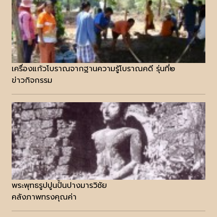
เครื่องแก้วโบราณจากฐานความรู้โบราณคดี รุ่นที่๒
ข่าวกิจกรรม
พระพุทธรูปปูนปั้นปางมารวิชัย
คลังภาพทรงคุณค่า