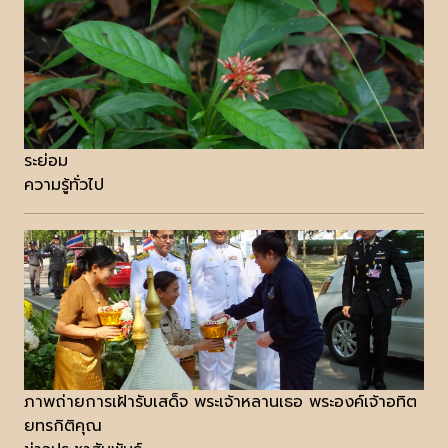
ระย่อม
ความรู้ทั่วไป
ภาพถ่ายการเฝ้ารับเสด็จ พระเจ้าหลานเธอ พระองค์เจ้าอทิต
ยทรกิติคุณ