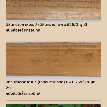
มิลินทปญฺหาสงฺเขป (มิลินทราช) นพ.บ.626/3 ผูก3
หนังสืออิเล็กทรอนิกส์
มหานิปาตฺวณฺณนา (เวสฺสนตรชาตก) นพ.บ.758/2ก ผูก
2ก
หนังสืออิเล็กทรอนิกส์