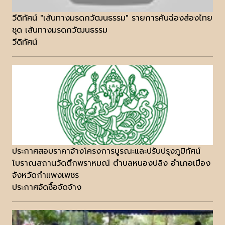
วีดิทัศน์ "เส้นทางมรดกวัฒนธรรม" รายการคันฉ่องส่องไทย
ชุด เส้นทางมรดกวัฒนธรรม
วีดิทัศน์
ประกาศสอบราคาจ้างโครงการบูรณะและปรับปรุงภูมิทัศน์
โบราณสถานวัดตึกพราหมณ์ ตำบลหนองปลิง อำเภอเมือง
จังหวัดกำแพงเพชร
ประกาศจัดซื้อจัดจ้าง