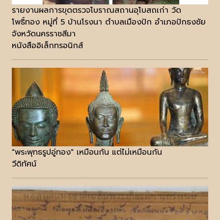
รายงานผลการขุดตรวจโบราณสถานอุโบสถเก่า วัด
โพธิ์ทอง หมู่ที่ 5 บ้านโรงนา ตำบลเมืองปัก อำเภอปักธงชัย
จังหวัดนครราชสีมา
หนังสืออิเล็กทรอนิกส์
"พระพุทธรูปอู่ทอง" เหมือนกัน แต่ไม่เหมือนกัน
วีดิทัศน์