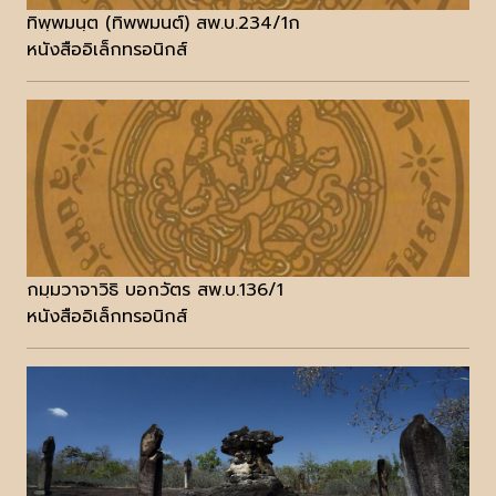
ทิพฺพมนฺต (ทิพพมนต์) สพ.บ.234/1ก
หนังสืออิเล็กทรอนิกส์
กมฺมวาจาวิธิ บอกวัตร สพ.บ.136/1
หนังสืออิเล็กทรอนิกส์