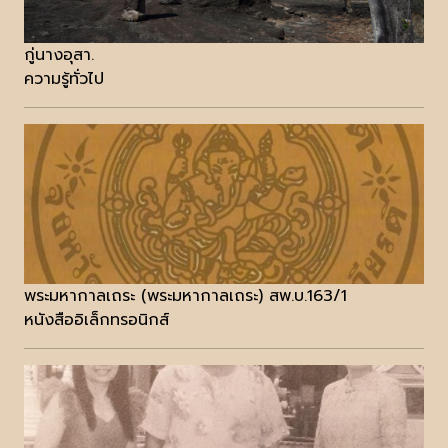
กู่นางอุสา.
ความรู้ทั่วไป
พระมหากาลเถระ (พระมหากาลเถระ) สพ.บ.163/1
หนังสืออิเล็กทรอนิกส์