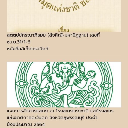
สตฺตปฺปกรณาภิธมฺม (สังคิณี-มหาปัฎฐาน) เลขที่
ชบ.บ.31/1-6
หนังสืออิเล็กทรอนิกส์
แผนการจัดการแสดง ณ โรงละครแห่งชาติ และโรงละคร
แห่งชาติภาคตะวันตก จังหวัดสุพรรณบุรี ประจำ
ปีงบประมาณ 2564