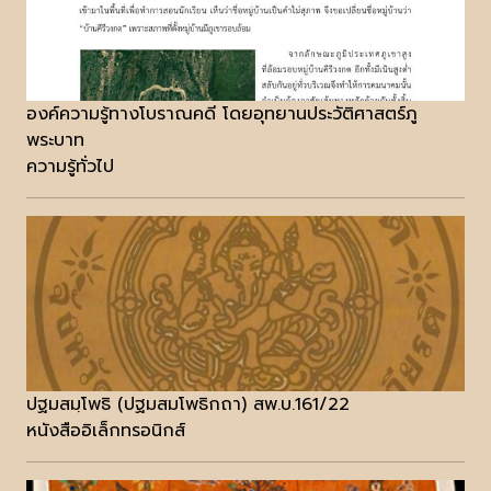
องค์ความรู้ทางโบราณคดี โดยอุทยานประวัติศาสตร์ภู
พระบาท
ความรู้ทั่วไป
ปฐมสมฺโพธิ (ปฐมสมโพธิกถา) สพ.บ.161/22
หนังสืออิเล็กทรอนิกส์