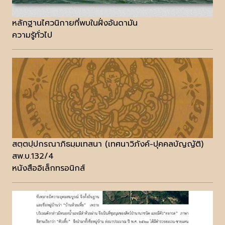
หลักฐานไศวนิกายที่พบในฝั่งอันดามัน
ความรู้ทั่วไป
สตฺตปฺปกรณาภิธมฺมเทสนา (เทศนาวิภังค์-ปุคคลบัญญัติ)
สพ.บ.132/4
หนังสืออิเล็กทรอนิกส์