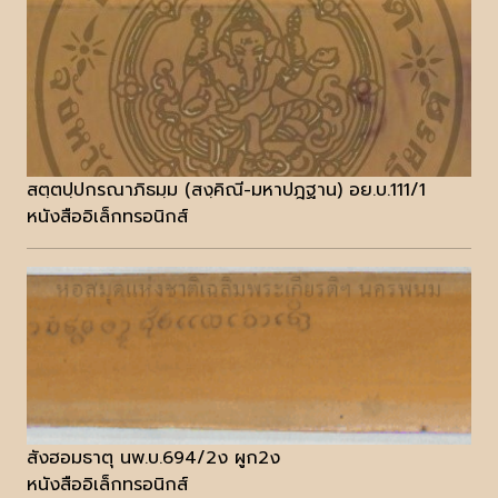
สตฺตปฺปกรณาภิธมฺม (สงฺคิณี-มหาปฎฐาน) อย.บ.111/1
หนังสืออิเล็กทรอนิกส์
สังฮอมธาตุ นพ.บ.694/2ง ผูก2ง
หนังสืออิเล็กทรอนิกส์