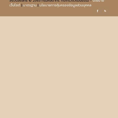
สงวนลิขสิทธิ์ © 2563 กรมศิลปากร. กระทรวงวัฒนธรรม -
นโยบาย
เว็บไซต์
|
มาตรฐาน
|
นโยบายการคุ้มครองข้อมูลส่วนบุคคล