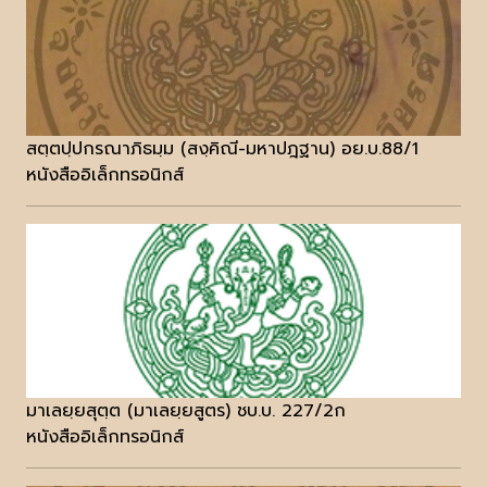
สตฺตปฺปกรณาภิธมฺม (สงฺคิณี-มหาปฎฐาน) อย.บ.88/1
หนังสืออิเล็กทรอนิกส์
มาเลยฺยสุตฺต (มาเลยฺยสูตร) ชบ.บ. 227/2ก
หนังสืออิเล็กทรอนิกส์