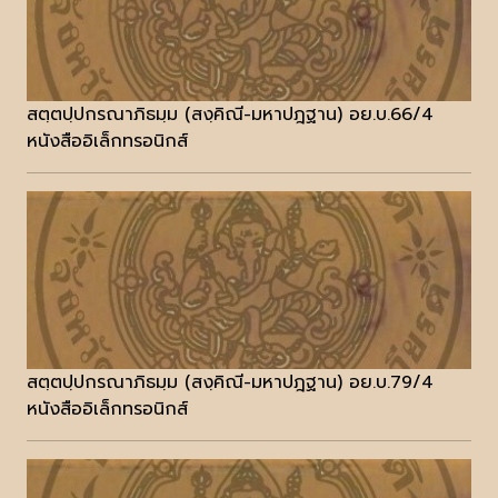
สตฺตปฺปกรณาภิธมฺม (สงฺคิณี-มหาปฎฐาน) อย.บ.66/4
หนังสืออิเล็กทรอนิกส์
สตฺตปฺปกรณาภิธมฺม (สงฺคิณี-มหาปฎฐาน) อย.บ.79/4
หนังสืออิเล็กทรอนิกส์