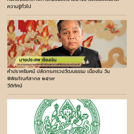
ความรู้ทั่วไป
คำปราศรัยศน์ ปลัดกระทรวงวัฒนธรรม เนื่องใน วัน
พิพิธภัณฑ์สากล ๒๕๖๙
วีดิทัศน์