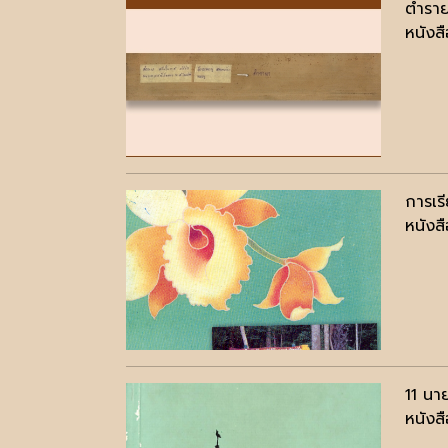
ตำราย
หนังสื
การเรี
หนังสื
11 นา
หนังสื