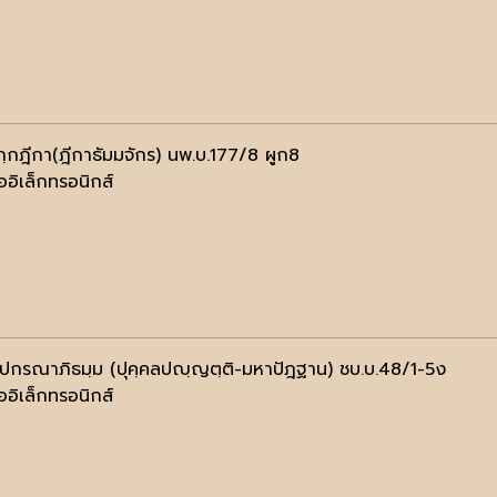
กฺกฎีกา(ฎีกาธัมมจักร) นพ.บ.177/8 ผูก8
ออิเล็กทรอนิกส์
ฺปกรณาภิธมฺม (ปุคฺคลปญฺญตฺติ-มหาปัฎฐาน) ชบ.บ.48/1-5ง
ออิเล็กทรอนิกส์