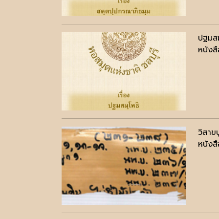
ปฐมสม
หนังสื
วิสาข
หนังสื