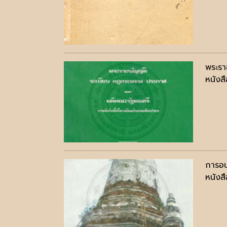
พระรา
หนังสื
การอน
หนังสื