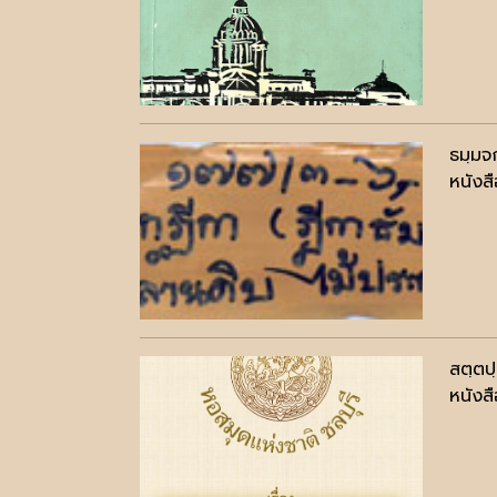
ธมฺมจ
หนังสื
สตฺตป
หนังสื