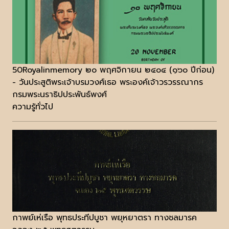
50Royalinmemory ๒๐ พฤศจิกายน ๒๔๐๔ (๑๖๐ ปีก่อน)
- วันประสูติพระเจ้าบรมวงศ์เธอ พระองค์เจ้าวรวรรณากร
กรมพระนราธิปประพันธ์พงศ์
ความรู้ทั่วไป
กาพย์เห่เรือ พุทธประทีปบูชา พยุหยาตรา ทางชลมารค