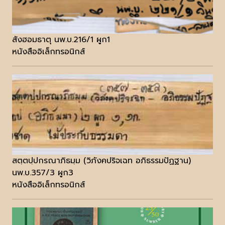
สังฮอมธาตุ นพ.บ.216/1 ผูก1
หนังสืออิเล็กทรอนิกส์
สตฺตปฺปกรณาภิธมฺม (วิภังคปริจเฉท อภิธรรมปัฏฐาน)
นพ.บ.357/3 ผูก3
หนังสืออิเล็กทรอนิกส์