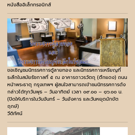
หนังสืออิเล็กทรอนิกส์
ขอเชิญชมนิทรรศการตู้ลายทอง และนิทรรศการเหรียญที่
ระลึกในสมัยรัชกาลที่ ๕ ณ อาคารถาวรวัตถุ (ตึกแดง) ถนน
หน้าพระธาตุ กรุงเทพฯ ผู้สนใจสามารถเข้าชมนิทรรศการดัง
กล่าวได้ทุกวันพุธ – วันอาทิตย์ เวลา ๐๙.๐๐ – ๑๖.๐๐ น.
(ปิดให้บริการในวันจันทร์ – วันอังคาร และวันหยุดนักขัต
ฤกษ์)
วีดิทัศน์