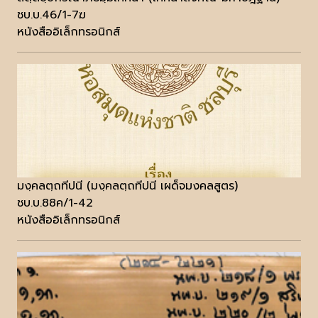
ชบ.บ.46/1-7ฆ
หนังสืออิเล็กทรอนิกส์
มงฺคลตฺถทีปนี (มงฺคลตฺถทีปนี เผด็จมงคลสูตร)
ชบ.บ.88ค/1-42
หนังสืออิเล็กทรอนิกส์