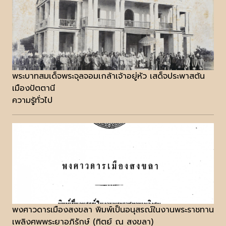
พระบาทสมเด็จพระจุลจอมเกล้าเจ้าอยู่หัว เสด็จประพาสต้น
เมืองปัตตานี
ความรู้ทั่วไป
พงศาวดารเมืองสงขลา พิมพ์เป็นอนุสรณ์ในงานพระราชทาน
เพลิงศพพระยาอภิรักษ์ (ทิตย์ ณ สงขลา)