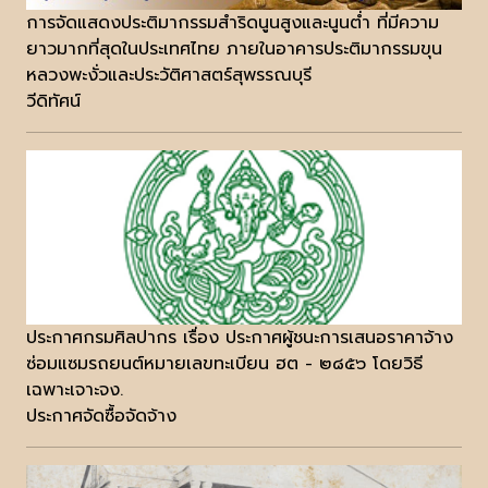
การจัดแสดงประติมากรรมสำริดนูนสูงและนูนต่ำ ที่มีความ
ยาวมากที่สุดในประเทศไทย ภายในอาคารประติมากรรมขุน
หลวงพะงั่วและประวัติศาสตร์สุพรรณบุรี
วีดิทัศน์
ประกาศกรมศิลปากร เรื่อง ประกาศผู้ชนะการเสนอราคาจ้าง
ซ่อมแซมรถยนต์หมายเลขทะเบียน ฮต - ๒๘๕๖ โดยวิธี
เฉพาะเจาะจง.
ประกาศจัดซื้อจัดจ้าง