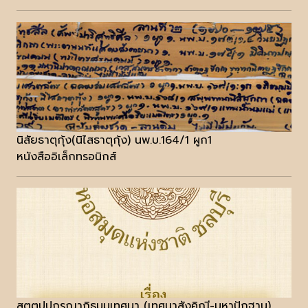
นิสัยธาตุกุ้ง(นิไสธาตุกุ้ง) นพ.บ.164/1 ผูก1
หนังสืออิเล็กทรอนิกส์
สตฺตปฺปกรณาภิธมฺมเทศนา (เทศนาสังคิณี-มหาปัฎฐาน)