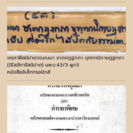
จตฺตาฬีสนิปาตวณฺณนา ชาตกฏฐกถา ขุทฺทกนิกายฏฐกถา
(นิไสจัตารีสนิปาต) นพ.บ.43/3 ผูก3
หนังสืออิเล็กทรอนิกส์