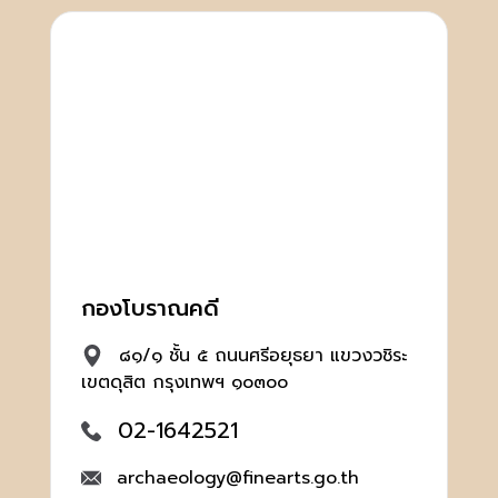
กองโบราณคดี
๘๑/๑ ชั้น ๕ ถนนศรีอยุธยา แขวงวชิระ
เขตดุสิต กรุงเทพฯ ๑๐๓๐๐
02-1642521
archaeology@finearts.go.th