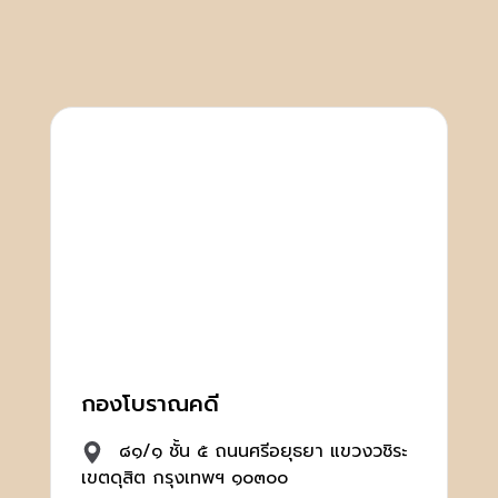
กองโบราณคดี
๘๑/๑ ชั้น ๕ ถนนศรีอยุธยา แขวงวชิระ
เขตดุสิต กรุงเทพฯ ๑๐๓๐๐