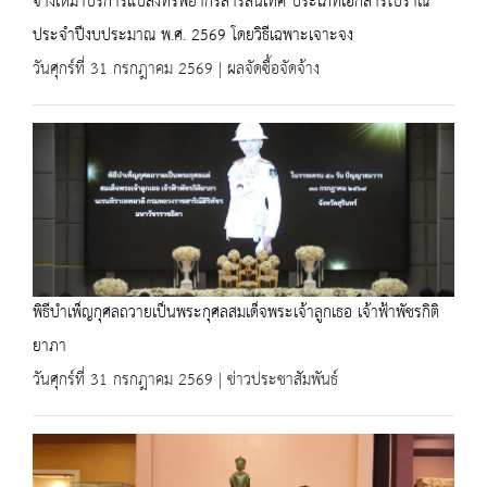
จ้างเหมาบริการแปลงทรัพยากรสารสนเทศ ประเภทเอกสารโบราณ
ประจำปีงบประมาณ พ.ศ. 2569 โดยวิธีเฉพาะเจาะจง
วันศุกร์ที่ 31 กรกฎาคม 2569 | ผลจัดซื้อจัดจ้าง
พิธีบำเพ็ญกุศลถวายเป็นพระกุศลสมเด็จพระเจ้าลูกเธอ เจ้าฟ้าพัชรกิติ
ยาภา
วันศุกร์ที่ 31 กรกฎาคม 2569 | ข่าวประชาสัมพันธ์