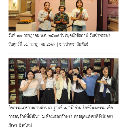
วันที่ ๓๐ กรกฎาคม พ.ศ. ๒๕๖๙ วันหยุดนักขัตฤกษ์ วันเข้าพรรษา
วันศุกร์ที่ 31 กรกฎาคม 2569 | ข่าวประชาสัมพันธ์
กิจกรรมเทศกาลอ่านล้านนา ฐานที่ ๑ “รักอ่าน รักษ์วัฒนธรรม เพื่อ
การอนุรักษ์ที่ยั่งยืน” ณ ห้องมรดกอักษรา หอสมุดแห่งชาติรัชมังคลา
ภิเษก เชียงใหม่